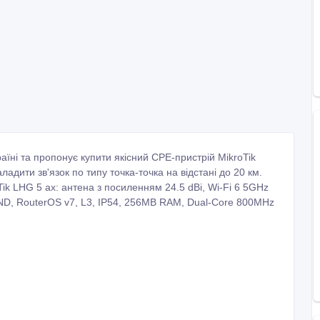
аїні та пропонує купити якісний CPE-пристрій MikroTik
дити зв'язок по типу точка-точка на відстані до 20 км.
ik LHG 5 ax: антена з посиленням 24.5 dBi, Wi-Fi 6 5GHz
NAND, RouterOS v7, L3, IP54, 256MB RAM, Dual-Core 800MHz