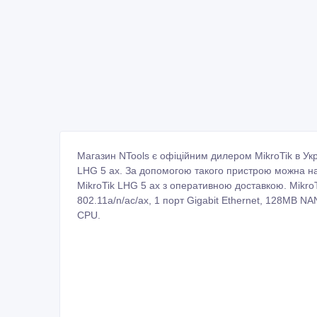
Магазин NTools є офіційним дилером MikroTik в Укр
LHG 5 ax. За допомогою такого пристрою можна нала
MikroTik LHG 5 ax з оперативною доставкою. MikroT
802.11a/n/ac/ax, 1 порт Gigabit Ethernet, 128MB 
CPU.