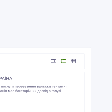
РАЇНА
ія має багаторічний досвід в галузі