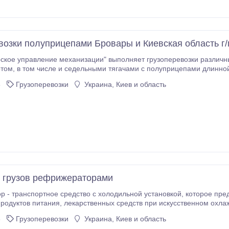
возки полуприцепами Бровары и Киевская область г/п
кое управление механизации" выполняет грузоперевозки различны
о 12 м и грузоподъемностью до 20
арам и Киевской области. Конструкция полуприцепов позволяет пе
6
Грузоперевозки
Украина, Киев и область
линной до 13 м.
 грузов рефрижераторами
ртное средство с холодильной установкой, которое предназначается для перевозки и недолгого
редств при искусственном охлаждении, в определенном температурном
рмацевтическая и медицинская продукция, химическая
6
Грузоперевозки
Украина, Киев и область