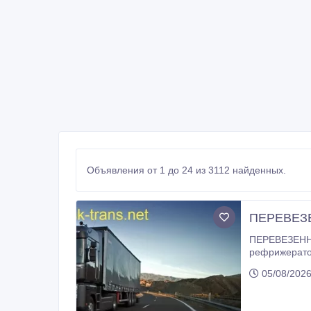
Объявления от 1 до 24 из 3112 найденных.
ПЕРЕВЕЗЕ
ПЕРЕВЕЗЕННЯ ВАНТАЖІВ
рефрижератор
перевезень, і ми гарантуємо надійну та швидку доставку вашого вантажу. 1) Тентовані перевезення: Ми забезпечуємо тентовані
05/08/202
перевезення 