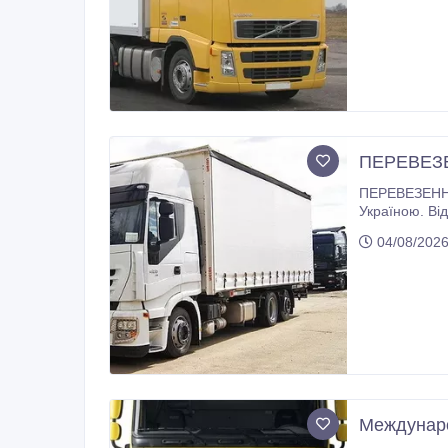
ПЕРЕВЕЗЕ
ПЕРЕВЕЗЕННЯ ВАНТАЖІВ ЧЕХІЯ - УКРАЇН
Україною. Від 100 кг., 1м3 до 22т, 120м3. В наявності тентовані вантажівки та
ефективна логістична підтримка, ми готові допо
04/08/202
Междунаро