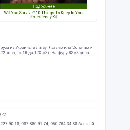
у 82м3 цена в
вка