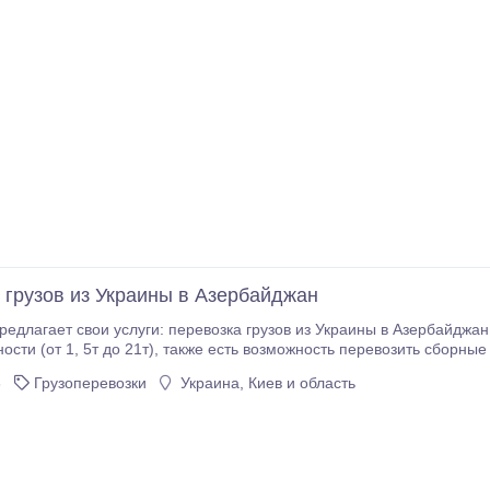
 грузов из Украины в Азербайджан
едлагает свои услуги: перевозка грузов из Украины в Азербайджа
 возможность перевозить сборные и опасные грузы (ADR). Грузоперевозки Украина
которые будут
6
Грузоперевозки
Украина, Киев и область
 растаможены получателем груза.