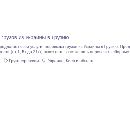
 грузов из Украины в Грузию
едлагает свои услуги: перевозка грузов из Украины в Грузию. Пре
 возможность перевозить сборные и опасные грузы (ADR). Грузоперевозки Украина
6
Грузоперевозки
Украина, Киев и область
получателем груза.