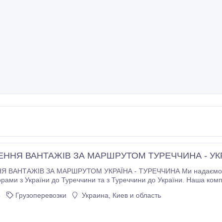
ННЯ ВАНТАЖІВ ЗА МАРШРУТОМ ТУРЕЧЧИНА - УК
 ЗА МАРШРУТОМ УКРАЇНА - ТУРЕЧЧИНА Ми надаємо послуги перевезення вантажів тентами і
ами з України до Туреччини та з Туреччини до України. Наша компан
6
Грузоперевозки
Украина, Киев и область
для ваших вантажів.