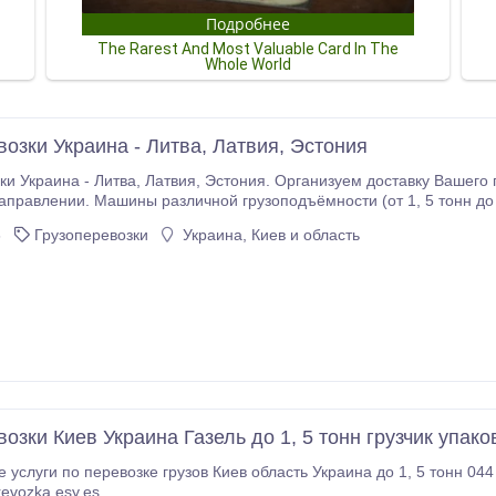
возки Украина - Литва, Латвия, Эстония
Организуем доставку Вашего груза из Украины в Литву, Латвию или Эстонию и
ении. Машины различной грузоподъёмности (от 1, 5 тонн до 22 тонн, от 16 до 120 м3). На фур
среднем от 1 евро/км, на машины меньшей грузоподъёмности цена договорная.
6
Грузоперевозки
Украина, Киев и область
озки Киев Украина Газель до 1, 5 тонн грузчик упако
ке грузов Киев область Украина до 1, 5 тонн 044 227 90 16, 067 880 91 74, 050 764 34 36 Алексей
revozka.esy.es.